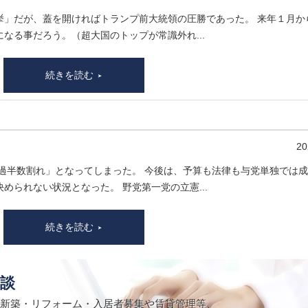
挙」だが、蓋を開ければトランプ前大統領の圧勝であった。 来年１月か
なる事だろう。（超大国のトップが常識外れ...
続きを読む
20
「過半数割れ」となってしまった。 今後は、予算も法律も与党単独では
められない状況となった。 野党第一党の立憲...
続きを読む
談
新築・リフォーム・入居者募集や賃貸管理等、