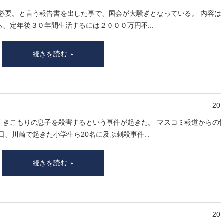
が必要。と言う報告書を出した事で、国会が大騒ぎとなっている。 内容
、定年後３０年間生活するには２０００万円不...
続きを読む
20
引きこもりの息子を殺害するという事件が起きた。 マスコミ報道からの
、川崎で起きた小学生ら20名に及ぶ刺殺事件...
続きを読む
20