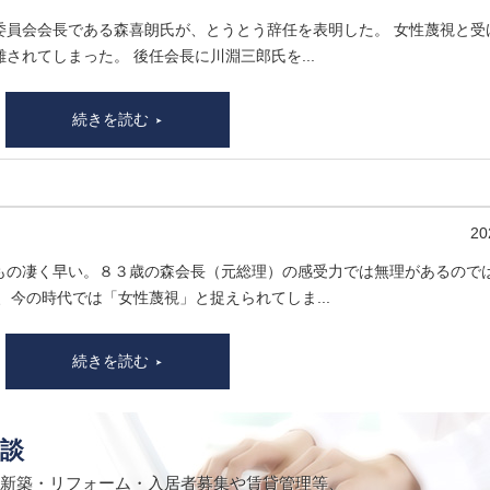
委員会会長である森喜朗氏が、とうとう辞任を表明した。 女性蔑視と受
れてしまった。 後任会長に川淵三郎氏を...
続きを読む
20
もの凄く早い。８３歳の森会長（元総理）の感受力では無理があるので
、今の時代では「女性蔑視」と捉えられてしま...
続きを読む
談
新築・リフォーム・入居者募集や賃貸管理等、