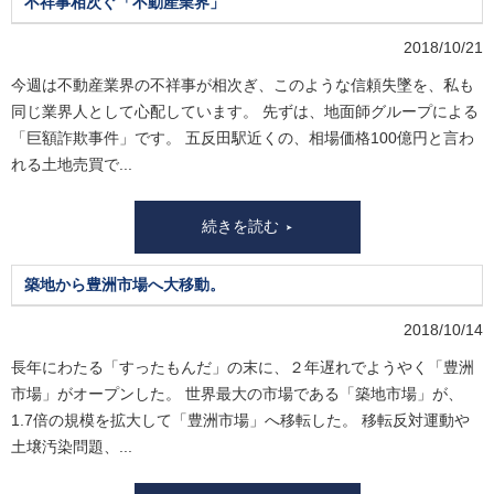
不祥事相次ぐ「不動産業界」
2018/10/21
今週は不動産業界の不祥事が相次ぎ、このような信頼失墜を、私も
同じ業界人として心配しています。 先ずは、地面師グループによる
「巨額詐欺事件」です。 五反田駅近くの、相場価格100億円と言わ
れる土地売買で...
続きを読む
築地から豊洲市場へ大移動。
2018/10/14
長年にわたる「すったもんだ」の末に、２年遅れでようやく「豊洲
市場」がオープンした。 世界最大の市場である「築地市場」が、
1.7倍の規模を拡大して「豊洲市場」へ移転した。 移転反対運動や
土壌汚染問題、...