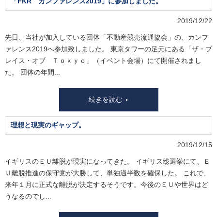
「FKR カンファレンス2019」に参加しました。
2019/12/22
先日、当社が加入している団体「不動産競売流通協会」の、カンフ
ァレンス2019へ参加致しました。 東京タワーの足元にある「ザ・プ
レイス・オブ Ｔｏｋｙｏ」（イベント会場）にて開催されまし
た。 団体の年間...
続きを読む
理想と現実のギャップ。
2019/12/15
イギリスのＥＵ離脱が現実になってきた。 イギリス総選挙にて、Ｅ
Ｕ離脱推進の保守党が大勝して、単独過半数を確保した。 これで、
来年１月に正式な離脱が決定するそうです。今後のＥＵや世界はど
うなるのでし...